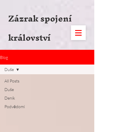
1005406039864150
Zázrak spojení
království
Blog
Duše
All Posts
Duše
Deník
Podvědomí