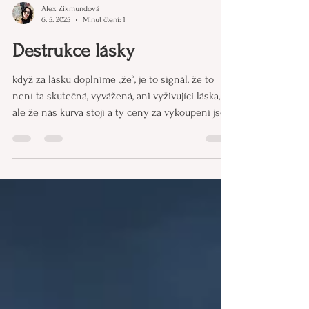
Alex Zikmundová
6. 5. 2025
Minut čtení: 1
Destrukce lásky
když za lásku doplníme „že“, je to signál, že to
není ta skutečná, vyvážená, ani vyživující láska,
ale že nás kurva stojí a ty ceny za vykoupení jsou
těmi nejvyššími.