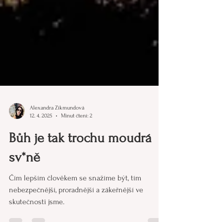
Alexandra Zikmundová
12. 4. 2025
Minut čtení: 2
Bůh je tak trochu moudrá
sv*ně
Čím lepším člověkem se snažíme být, tím
nebezpečnější, proradnější a zákeřnější ve