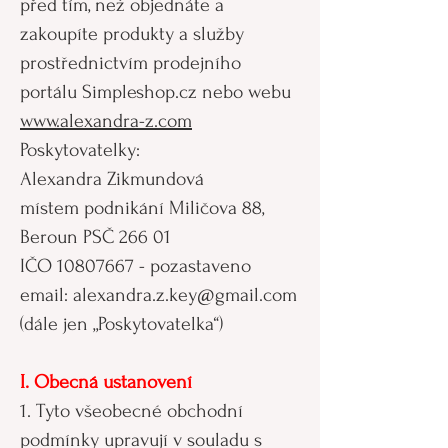
před tím, než objednáte a
zakoupíte produkty a služby
prostřednictvím prodejního
portálu Simpleshop.cz nebo webu
www.alexandra-z.com
Poskytovatelky:
Alexandra Zikmundová
místem podnikání Miličova 88,
Beroun PSČ 266 01
IČO
10807667
- pozastaveno
email:
alexandra.z.key@gmail.com
(dále jen „Poskytovatelka“)
I. Obecná ustanovení
1. Tyto všeobecné obchodní
podmínky upravují v souladu s