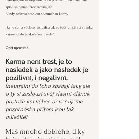
Samozřejmě se neptáme "Bože proč se mi tak daří?" ale 
spíše se ptáme "Proč zrovna já?".
A tady nastává problém s vnímáním karmy.
Ptáme se na věci, co nás pálí, a tak se řeší jen stinná stránka 
karmy a kde je skutečná pravda?
Opět uprostřed.
Karma není trest, je to 
následek a jako následek je 
pozitivní, i negativní.
(neutrální do toho spadají taky, ale 
o ty si zaslouží svůj vlastní článek, 
protože jim vůbec nevěnujeme 
pozornost a přitom jsou tak 
důležité)
Máš mnoho dobrého, díky 