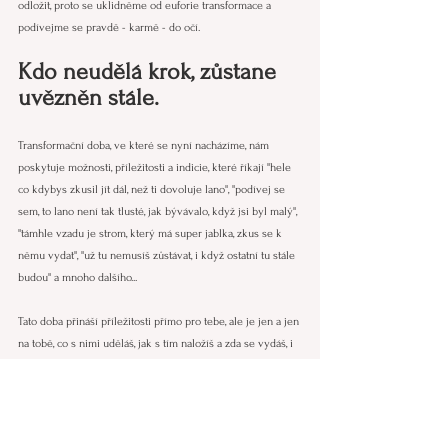
odložit, proto se uklidněme od euforie transformace a 
podívejme se pravdě - karmě - do očí.
Kdo neudělá krok, zůstane 
uvězněn stále.
Transformační doba, ve které se nyní nacházíme, nám 
poskytuje možnosti, příležitosti a indicie, které říkají "hele 
co kdybys zkusil jít dál, než ti dovoluje lano", "podívej se 
sem, to lano není tak tlusté, jak bývávalo, když jsi byl malý", 
"támhle vzadu je strom, který má super jablka, zkus se k 
němu vydat", "už tu nemusíš zůstávat, i když ostatní tu stále 
budou" a mnoho dalšího...
Tato doba přináší příležitosti přímo pro tebe, ale je jen a jen 
na tobě, co s nimi uděláš, jak s tím naložíš a zda se vydáš, i 
když mnohdy sám, nebo si zvolíš zůstat, nezkusit, neopustit, 
neodejít...
Ať už tak nebo tak, je podstatné vědět, že jde skutečně o 