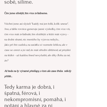
sobě, sílíme.
Čím jsme silnější, tím více zvládneme. 
Všichni jsme asi slyšeli "každý má jen tolik, kolik unese".
Ano, a tahle rovnice generuje jasné výsledky, čím více víš, 
čím více máš zvládnuté, tím složitější a těžší máš výzvy - 
na druhé straně, nic menšího by výzvou nebylo...
Jako při hře sudoku, na začátku si vezmete lehkou, ale v 
čase se omrzí a jsi rád, že máš střední obtížnost, až přejdeš 
na těžké - už každou hned nevyluštíš, ale díky Bohu za ně, 
že?
Až teda na ty výrazné přešlapy, o tom ale zase třeba  někdy 
příště...
Tedy karma je dobrá, i 
špatná, férová, i 
nekompromisní, pomáhá, i 
potápí a hlavně za ní 