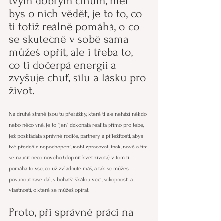
tvým dobrým činům, měl 
bys o nich vědět, je to to, co 
ti totiž reálně pomáhá, o co 
se skutečně v sobě sama 
můžeš opřít, ale i třeba to, 
co ti dočerpá energii a 
zvyšuje chuť, sílu a lásku pro 
život.
Na druhé straně jsou tu překážky, které ti ale nehází někdo 
nebo něco vně, je to "jen" dokonalá realita přímo pro tebe, 
jež poskládala správné rodiče, partnery a příležitosti, abys 
tvé předešlé nepochopení, mohl zpracovat jinak, nově a tím 
se naučit něco nového (doplnit květ života), v tom ti 
pomáhá to vše, co už zvládnuté máš, a tak se můžeš 
posunout zase dál, s bohatší škálou věcí, schopností a 
vlastností, o které se můžeš opírat.
Proto, při správné práci na 