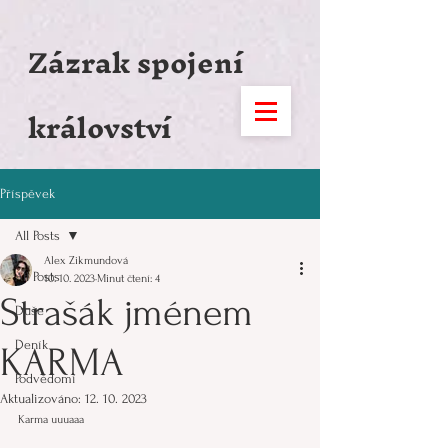
1005406039864150
Zázrak spojení
království
Příspěvek
All Posts
Alex Zikmundová
All Posts
10. 10. 2023
Minut čtení: 4
Strašák jménem
Duše
Deník
KARMA
Podvědomí
Aktualizováno:
12. 10. 2023
Karma uuuaaa