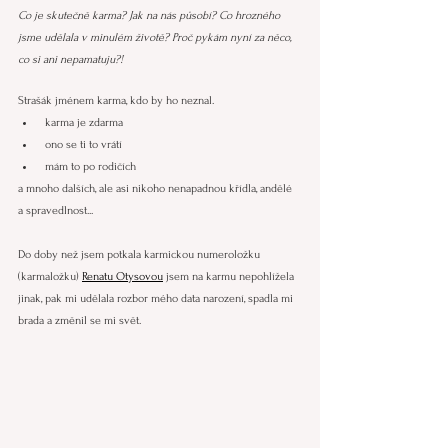
Co je skutečně karma? Jak na nás působí? Co hrozného 
jsme udělala v minulém životě? Proč pykám nyní za něco, 
co si ani nepamatuju?!
Strašák jménem karma, kdo by ho neznal.
 karma je zdarma
 ono se ti to vrátí
 mám to po rodičích
a mnoho dalších, ale asi nikoho nenapadnou křídla, andělé 
a spravedlnost...
Do doby než jsem potkala karmickou numeroložku 
(karmaložku) 
Renatu Otysovou
 jsem na karmu nepohlížela 
jinak, pak mi udělala rozbor mého data narození, spadla mi 
brada a změnil se mi svět.