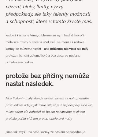
vězení, bloky, limity, výzvy, 
předpoklady, ale taky talenty, možnosti 
a schopnosti, které v tomto životě máš.
Rodová karma je téma, o kterém se nyní hodně hovoří, 
měla své místo, nutnost a účel, věci se mění a i rodové 
karmy se můžeme vzdát -
 ano můžeme, nic víc a nic míň, 
protože nic není automatické a bez akce, se nestane 
požadovaná reakce 
protože bez příčiny, nemůže 
nastat následek.
Jako ti sloni - malý slon je uvázán lanem za nohu, nemůže 
proto nikam odejít, jak roste, sílí, až je z něj dospělý slon, už 
může odejít, ale bohužel už ho ani nenapadne to zkusit, 
protože pořád vidí ten provaz okolo své nohy.
Jsme tak zvyklí na naše karmy, že nás ani nenapadne je 