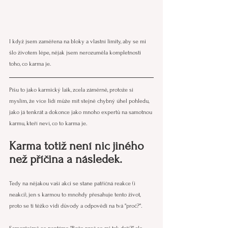
I když jsem zaměřena na bloky a vlastní limity, aby se mi 
šlo životem lépe, nějak jsem nerozuměla kompletnosti 
toho, co karma je.
Píšu to jako karmický laik, zcela záměrně, protože si 
myslím, že více lidí může mít stejně chybný úhel pohledu, 
jako já tenkrát a dokonce jako mnoho expertů na samotnou 
karmu, kteří neví, co to karma je.
Karma totiž není nic jiného 
než příčina a následek. 
Tedy na nějakou vaší akci se stane patřičná reakce (i 
neakci), jen s karmou to mnohdy přesahuje tento život, 
proto se ti těžko vidí důvody a odpovědi na tvá "proč?".